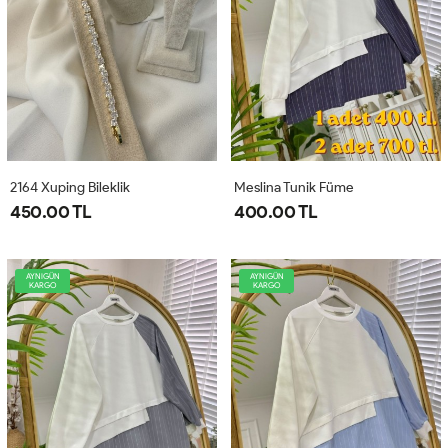
2164 Xuping Bileklik
Meslina Tunik Füme
450.00 TL
400.00 TL
AYNIGÜN
AYNIGÜN
KARGO
KARGO