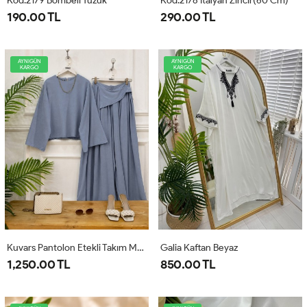
Kod:2179 Bombeli Yüzük
Kod:2178 İtalyan Zincir(60 Cm)
190.00 TL
290.00 TL
AYNIGÜN
AYNIGÜN
KARGO
KARGO
Kuvars Pantolon Etekli Takım Mavi
Galia Kaftan Beyaz
1,250.00 TL
850.00 TL