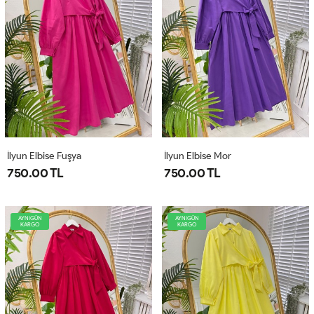
İlyun Elbise Fuşya
İlyun Elbise Mor
750.00 TL
750.00 TL
AYNIGÜN
AYNIGÜN
KARGO
KARGO