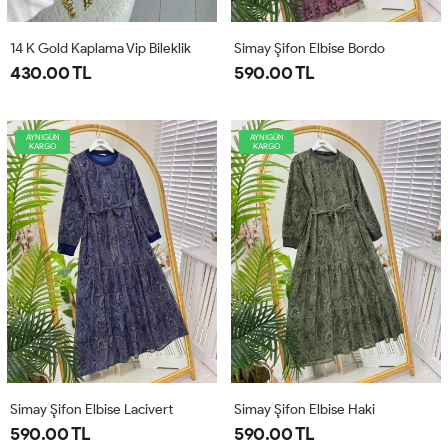
14 K Gold Kaplama Vip Bileklik
Simay Şifon Elbise Bordo
430.00 TL
590.00 TL
AYNIGÜN
AYNIGÜN
KARGO
KARGO
Simay Şifon Elbise Lacivert
Simay Şifon Elbise Haki
590.00 TL
590.00 TL