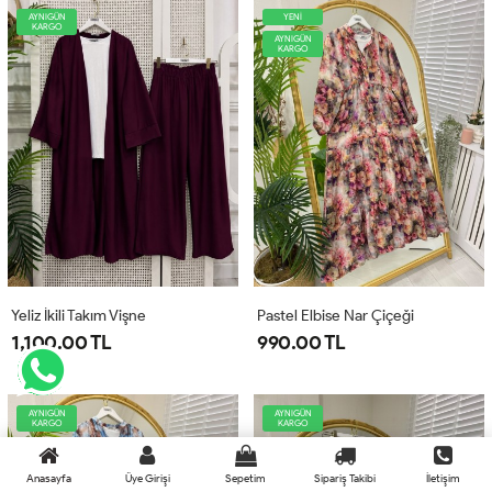
AYNIGÜN
YENİ
KARGO
AYNIGÜN
KARGO
Yeliz İkili Takım Vişne
Pastel Elbise Nar Çiçeği
1,100.00 TL
990.00 TL
AYNIGÜN
AYNIGÜN
KARGO
KARGO
Anasayfa
Üye Girişi
Sepetim
Sipariş Takibi
İletişim