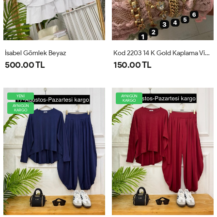
İsabel Gömlek Beyaz
Kod 2203 14 K Gold Kaplama Vip Bileklik
500.00 TL
150.00 TL
YENİ
AYNIGÜN
KARGO
AYNIGÜN
KARGO