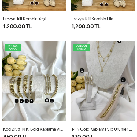
Frezya Ikili Kombin Yeşil
Frezya Ikili Kombin Lila
1,200.00 TL
1,200.00 TL
AYNIGÜN
AYNIGÜN
KARGO
KARGO
Kod 2198 14 K Gold Kaplama Vip Bileklik
14 K Gold Kaplama Vip Ürünler Kod 2196
450.00 TL
370.00 TL