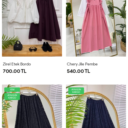
Zirel Etek Bordo
Chery Jile Pembe
700.00 TL
540.00 TL
YENİ
AYNIGÜN
KARGO
AYNIGÜN
KARGO