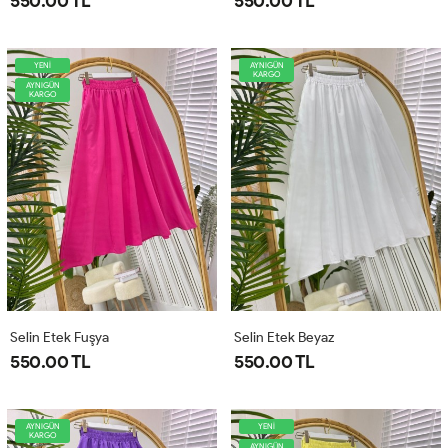
550.00 TL
550.00 TL
YENİ
AYNIGÜN
KARGO
AYNIGÜN
KARGO
Selin Etek Fuşya
Selin Etek Beyaz
550.00 TL
550.00 TL
AYNIGÜN
YENİ
KARGO
AYNIGÜN