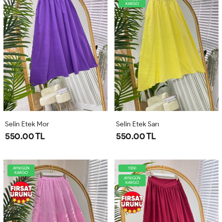
KARGO
Selin Etek Mor
Selin Etek Sarı
550.00 TL
550.00 TL
AYNIGÜN
YENİ
KARGO
AYNIGÜN
KARGO