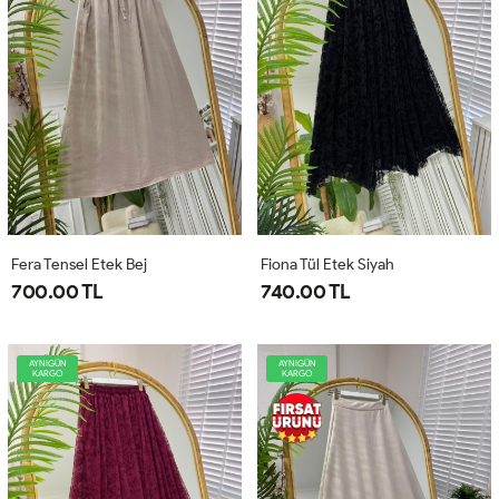
Fera Tensel Etek Bej
Fiona Tül Etek Siyah
700.00 TL
740.00 TL
AYNIGÜN
AYNIGÜN
KARGO
KARGO