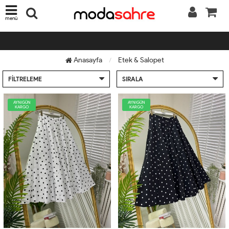
menü
Anasayfa
Etek & Salopet
FILTRELEME
SIRALA
AYNIGÜN
AYNIGÜN
KARGO
KARGO