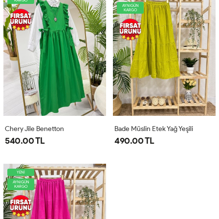
KARGO
AYNIGÜN
KARGO
Chery Jile Benetton
Bade Müslin Etek Yağ Yeşili
540.00 TL
490.00 TL
YENİ
AYNIGÜN
KARGO