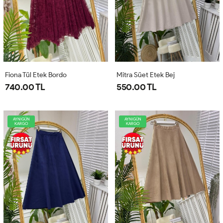
Fiona Tül Etek Bordo
Mitra Süet Etek Bej
740.00 TL
550.00 TL
AYNIGÜN
AYNIGÜN
KARGO
KARGO