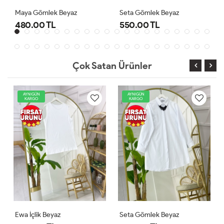
 Gömlek Beyaz
Seta Gömlek Beyaz
Ewa İçlik 
.00 TL
550.00 TL
300.00
Çok Satan Ürünler
AYNIGÜN
AYNIGÜN
KARGO
KARGO
Ewa İçlik Beyaz
Seta Gömlek Beyaz