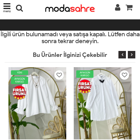
menü
İlgili ürün bulunamadı veya satışa kapalı. Lütfen daha
sonra tekrar deneyin.
Bu Ürünler İlginizi Çekebilir
ENİ
AYNIGÜN
AYNIGÜN
KARGO
KARGO
IGÜN
RGO