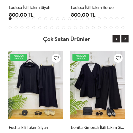
sa İkili Takım Siyah
Ladissa İkili Takım Bordo
Midas Oyşo
.00 TL
800.00 TL
1,000.0
Çok Satan Ürünler
AYNIGÜN
AYNIGÜN
KARGO
KARGO
Fusha İkili Takım Siyah
Bonita Kimonalı İkili Takım Siyah