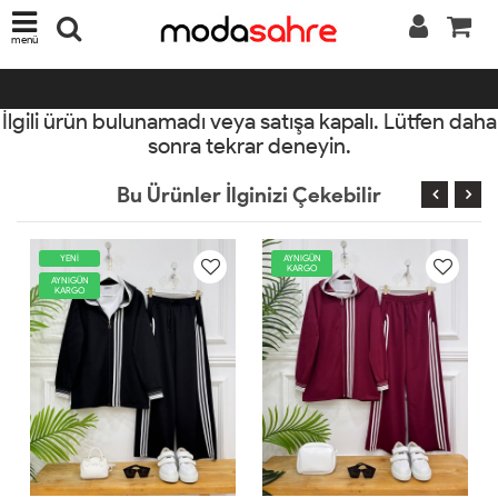
menü
İlgili ürün bulunamadı veya satışa kapalı. Lütfen daha
sonra tekrar deneyin.
Bu Ürünler İlginizi Çekebilir
ENİ
AYNIGÜN
YENİ
KARGO
IGÜN
AYNIGÜN
RGO
KARGO