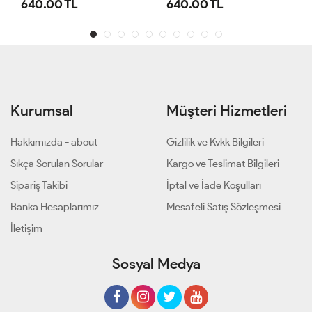
640.00 TL
640.00 TL
1,1
Kurumsal
Müşteri Hizmetleri
Hakkımızda - about
Gizlilik ve Kvkk Bilgileri
Sıkça Sorulan Sorular
Kargo ve Teslimat Bilgileri
Sipariş Takibi
İptal ve İade Koşulları
Banka Hesaplarımız
Mesafeli Satış Sözleşmesi
İletişim
Sosyal Medya