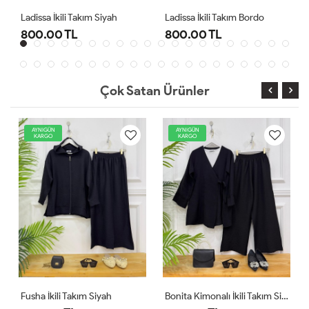
kım Siyah
Ladissa İkili Takım Bordo
Midas Oyşo İkili Tak
800.00 TL
1,000.00 TL
Çok Satan Ürünler
AYNIGÜN
AYNIGÜN
Y
KARGO
KARGO
AYN
KA
Fusha İkili Takım Siyah
Bonita Kimonalı İkili Takım Siyah
Comfo