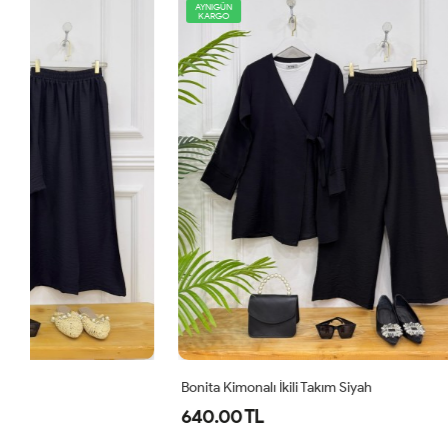
AYNIGÜN
YENİ
KARGO
AYNIGÜN
KARGO
Bonita Kimonalı İkili Takım Siyah
Comfor Ikili 
640.00 TL
1,100.00 T