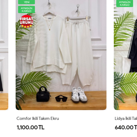
AYNIGÜN
KARGO
Takım Ekru
Lidya İkili Takım Siyah
L
640.00 TL