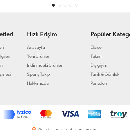
tleri
Hızlı Erişim
Popüler Katego
eri
Anasayfa
Elbise
gileri
Yeni Ürünler
Takım
rı
İndirimdeki Ürünler
Dış giyim
eşmesi
Sipariş Takip
Tunik & Gömlek
Hakkımızda
Pantolon
Geliştir - powered by innovation