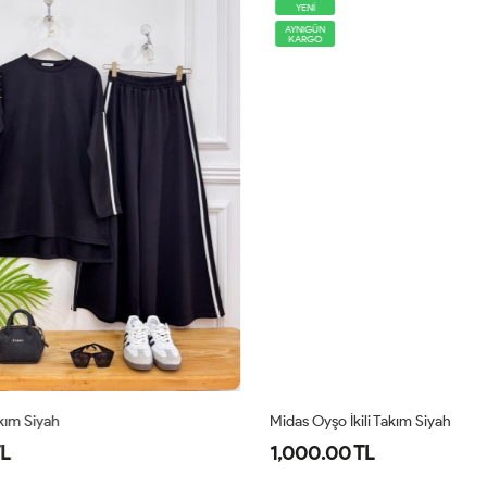
YENİ
AYNIGÜN
KARGO
Midas Oyşo İkili Takım Siyah
Co
1,000.00 TL
1