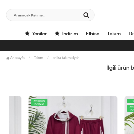
Yeniler
İndirim
Elbise
Takım
Dı
Anasayfa
Takım
anika takım siyah
İlgili ürün
AYNIGÜN
YENİ
KARGO
AYNIGÜN
KARGO