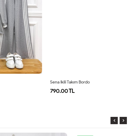
Sena Ikili Takım Bordo
Se
790.00 TL
7