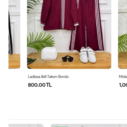
Ladissa İkili Takım Bordo
Midas Oyşo İk
800.00 TL
1,000.00 