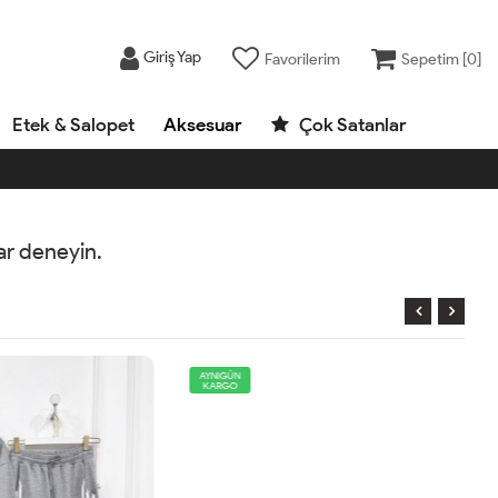
Giriş Yap
Favorilerim
Sepetim [
0
]
Etek & Salopet
Aksesuar
Çok Satanlar
rar deneyin.
AYNIGÜN
KARGO