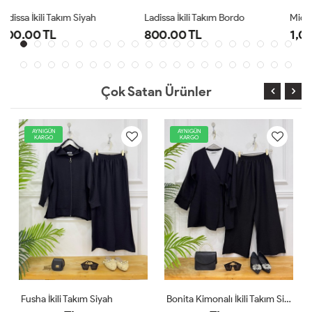
Ladissa İkili Takım Bordo
Midas Oyşo İkili Takım Siyah
800.00 TL
1,000.00 TL
Çok Satan Ürünler
AYNIGÜN
YENİ
KARGO
AYNIGÜN
KARGO
Bonita Kimonalı İkili Takım Siyah
Comfor Ikili Takım Ekru