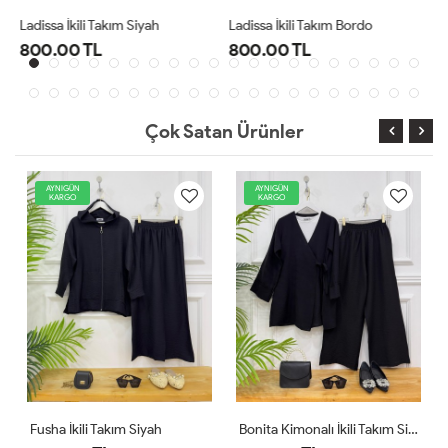
Ladissa İkili Takım Bordo
Midas Oyşo İkili Takım Siyah
800.00 TL
1,000.00 TL
Çok Satan Ürünler
AYNIGÜN
YENİ
KARGO
AYNIGÜN
KARGO
Bonita Kimonalı İkili Takım Siyah
Comfor Ikili Takım Ekru