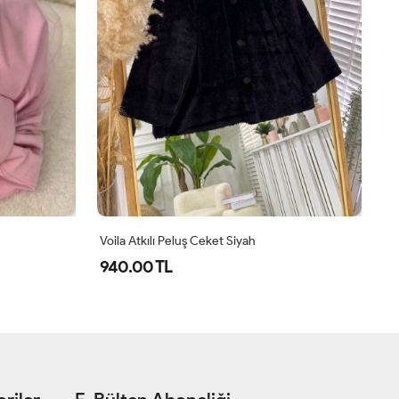
Voila Atkılı Peluş Ceket Siyah
Mo
940.00 TL
6