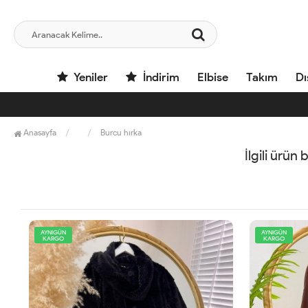
Yeniler
İndirim
Elbise
Takım
Dı
Anasayfa
Burcu hırka
İlgili ürün
AYNIGÜN
AYNIGÜN
KARGO
KARGO