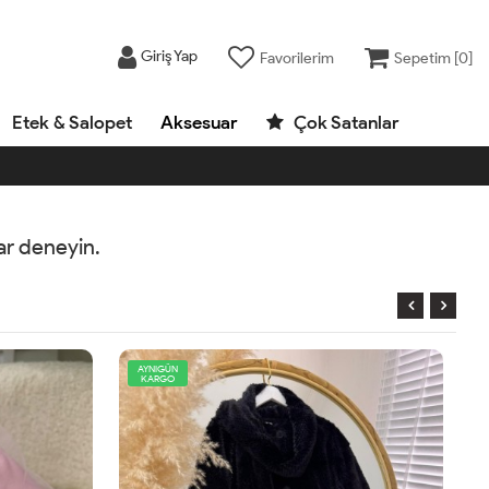
Giriş Yap
Favorilerim
Sepetim [
0
]
Etek & Salopet
Aksesuar
Çok Satanlar
rar deneyin.
AYNIGÜN
KARGO