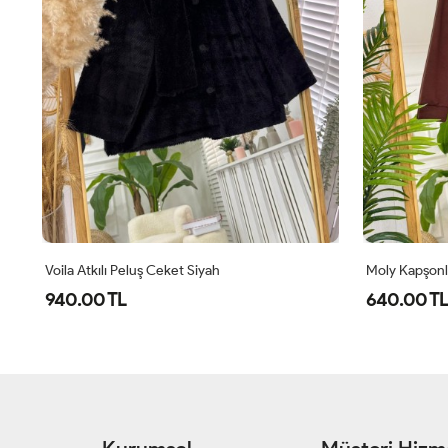
Voila Atkılı Peluş Ceket Siyah
Moly Kapşonl
940.00 TL
640.00 TL