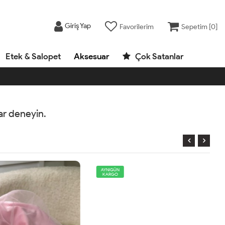
Giriş Yap
Favorilerim
Sepetim [
0
]
Etek & Salopet
Aksesuar
Çok Satanlar
rar deneyin.
AYNIGÜN
KARGO