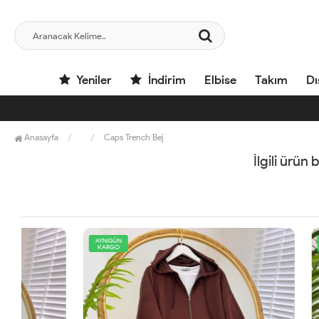
Yeniler
İndirim
Elbise
Takım
Dı
Anasayfa
Caps Trench Bej
İlgili ürün
AYNIGÜN
AYNIGÜN
KARGO
KARGO