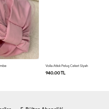
Voila Atkılı Peluş Ceket Siyah
Mo
940.00 TL
6