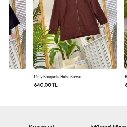
Moly Kapşonlu Hırka Kahve
Burcu Hırka
640.00 TL
600.00 T