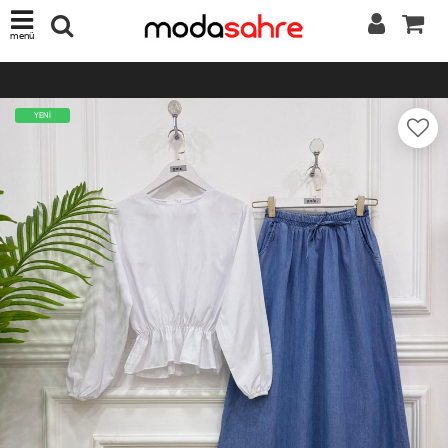
menü
YENİ