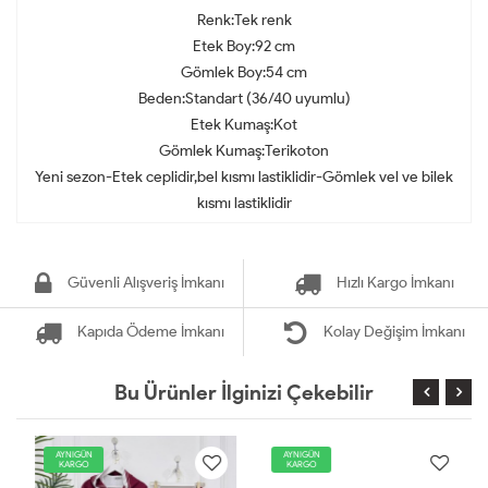
Renk:Tek renk
Etek Boy:92 cm
Gömlek Boy:54 cm
Beden:Standart (36/40 uyumlu)
Etek Kumaş:Kot
Gömlek Kumaş:Terikoton
Yeni sezon-Etek ceplidir,bel kısmı lastiklidir-Gömlek vel ve bilek
kısmı lastiklidir
Güvenli Alışveriş İmkanı
Hızlı Kargo İmkanı
Kapıda Ödeme İmkanı
Kolay Değişim İmkanı
Bu Ürünler İlginizi Çekebilir
AYNIGÜN
AYNIGÜN
KARGO
KARGO