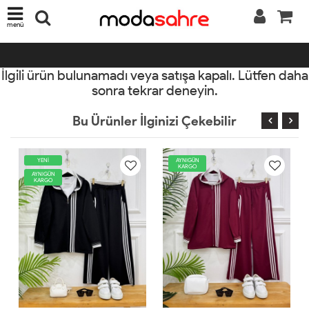
menü
İlgili ürün bulunamadı veya satışa kapalı. Lütfen daha
sonra tekrar deneyin.
Bu Ürünler İlginizi Çekebilir
YENİ
AYNIGÜN
Y
KARGO
AYNIGÜN
AYN
KARGO
KA