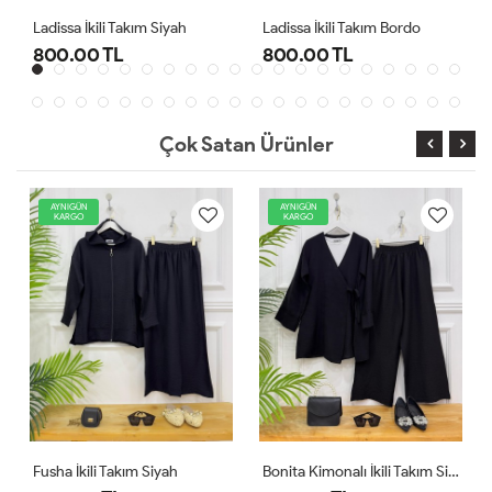
Ladissa İkili Takım Siyah
Ladissa İkili Takım Bordo
Midas
800.00 TL
800.00 TL
1,0
Çok Satan Ürünler
AYNIGÜN
AYNIGÜN
KARGO
KARGO
Fusha İkili Takım Siyah
Bonita Kimonalı İkili Takım Siyah