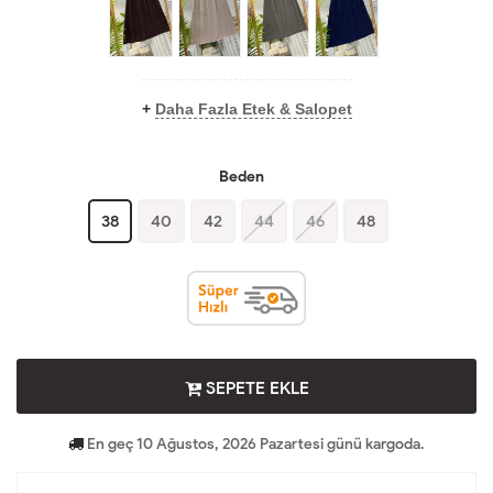
+
Daha Fazla Etek & Salopet
Beden
38
40
42
44
46
48
SEPETE EKLE
En geç 10 Ağustos, 2026 Pazartesi günü kargoda.