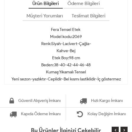
Ürün Bilgileri
Ödeme Bilgileri
Müşteri Yorumları
Teslimat Bilgileri
Fera Tensel Etek
Model kodu:2069
Renk:Siyah-Lacivert-Çağla-
Kahve-Bej
Etek Boy:98 cm
Beden:38-40-42-44-46-48
Kumaş:Yıkamalı Tensel
Yeni sezon-yazlıktır-Ceplidir-Bel kısmı lastiklidir-İç göstermez
Güvenli Alışveriş İmkanı
Hızlı Kargo İmkanı
Kapıda Ödeme İmkanı
Kolay Değişim İmkanı
Bu Ürünler İlginizi Çekebilir