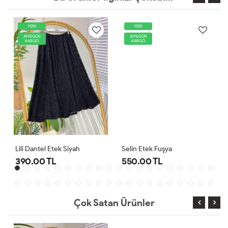
YENİ
YENİ
AYNIGÜN
AYNIGÜN
KARGO
KARGO
Lili Dantel Etek Siyah
Selin Etek Fuşya
390.00 TL
550.00 TL
Çok Satan Ürünler