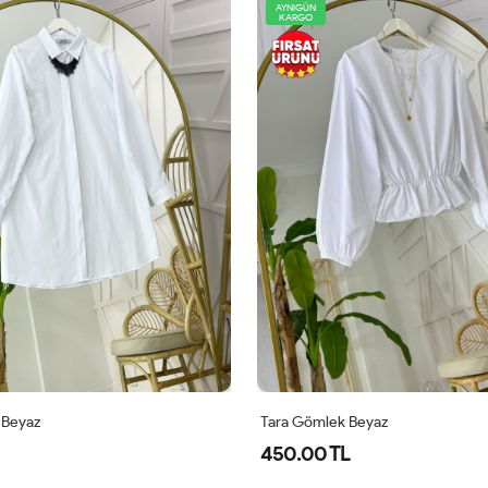
YENİ
AYNIGÜN
KARGO
 Beyaz
Maya Gömlek Beyaz
480.00 TL