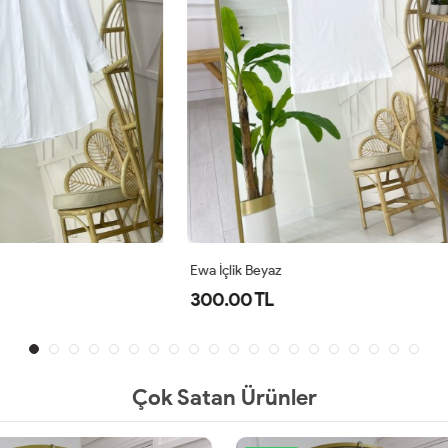
az
İsabel Gömlek Beyaz
L
500.00 TL
Çok Satan Ürünler