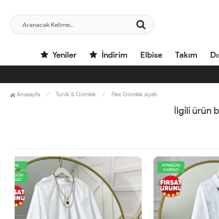
Yeniler
İndirim
Elbise
Takım
Dı
Anasayfa
Tunik & Gömlek
Flex Gömlek siyah
İlgili ürün
AYNIGÜN
AYNIGÜN
KARGO
KARGO