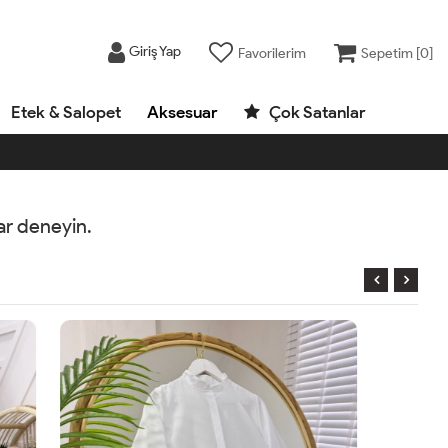
Giriş Yap
Favorilerim
Sepetim [
0
]
Etek & Salopet
Aksesuar
Çok Satanlar
rar deneyin.
AYNIGÜN
KARGO