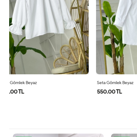
Seta Gömlek Beyaz
Ewa İçlik Bey
550.00 TL
300.00 T