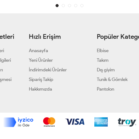
tleri
Hızlı Erişim
Popüler Katego
eri
Anasayfa
Elbise
gileri
Yeni Ürünler
Takım
rı
İndirimdeki Ürünler
Dış giyim
eşmesi
Sipariş Takip
Tunik & Gömlek
Hakkımızda
Pantolon
Geliştir - powered by innovation