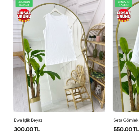
AYNIGÜN
AYNIGÜN
KARGO
KARGO
Seta Gömlek Beyaz
Tara Gömlek
550.00 TL
450.00 TL