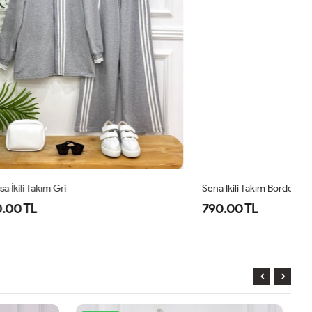
Sena Ikili Takım Bordo
Se
790.00 TL
7