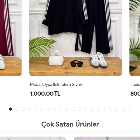
ili Takım Siyah
Ladissa İkili Takım Gri
TL
800.00 TL
Çok Satan Ürünler