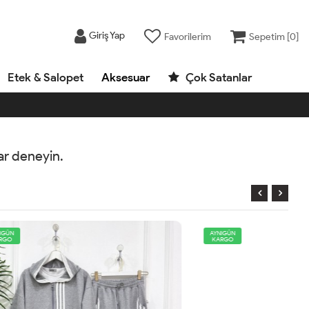
Giriş Yap
Favorilerim
Sepetim [
0
]
Etek & Salopet
Aksesuar
Çok Satanlar
rar deneyin.
AYNIGÜN
KARGO