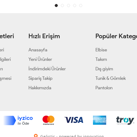
tleri
Hızlı Erişim
Popüler Katego
eri
Anasayfa
Elbise
gileri
Yeni Ürünler
Takım
rı
İndirimdeki Ürünler
Dış giyim
eşmesi
Sipariş Takip
Tunik & Gömlek
Hakkımızda
Pantolon
Geliştir - powered by innovation