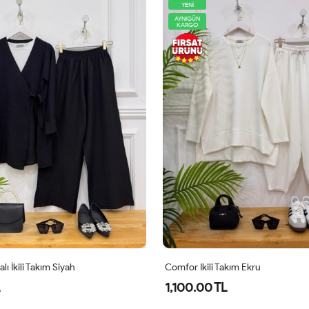
AYNIGÜN
KARGO
Takım Ekru
Lidya İkili Takım Siyah
L
640.00 TL