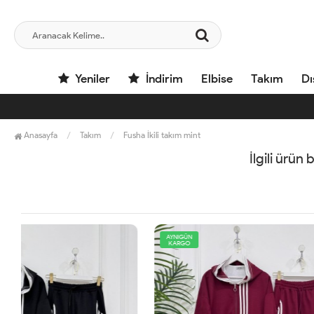
Yeniler
İndirim
Elbise
Takım
Dı
Anasayfa
Takım
Fusha İkili takım mint
İlgili ürün
AYNIGÜN
YENİ
KARGO
AYNIGÜN
KARGO