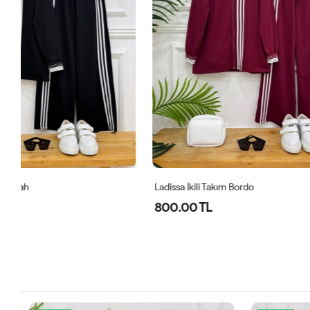
Ladissa İkili Takım Bordo
Midas Oyşo İk
800.00 TL
1,000.00 