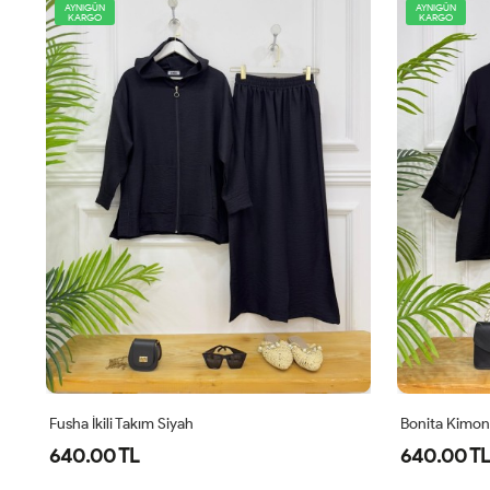
AYNIGÜN
YENİ
KARGO
AYNIGÜN
KARGO
Bonita Kimonalı İkili Takım Siyah
Comfor Ikili 
640.00 TL
1,100.00 T