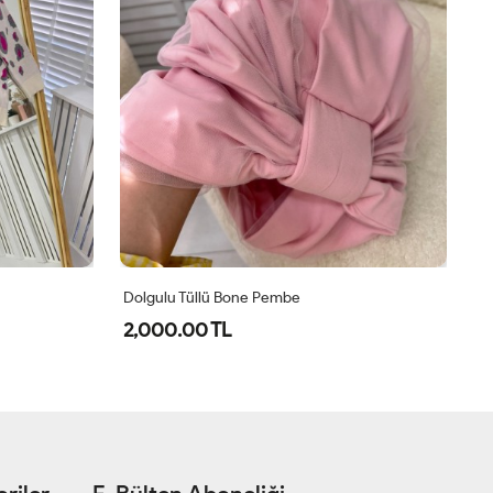
llü Bone Pembe
Voila Atkılı Peluş Ceket Siyah
 TL
940.00 TL