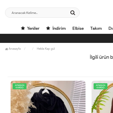
Yeniler
İndirim
Elbise
Takım
Dı
Anasayfa
Helda Kap gül
İlgili ürün
AYNIGÜN
KARGO