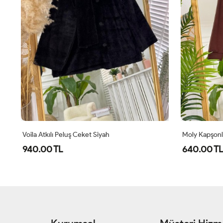
t Siyah
Moly Kapşonlu Hırka Kahve
640.00 TL