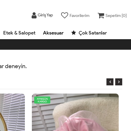
Giriş Yap
Favorilerim
Sepetim [
0
]
Etek & Salopet
Aksesuar
Çok Satanlar
rar deneyin.
AYNIGÜN
KARGO