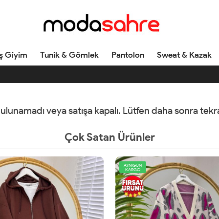
ş Giyim
Tunik & Gömlek
Pantolon
Sweat & Kazak
 bulunamadı veya satışa kapalı. Lütfen daha sonra tek
Çok Satan Ürünler
AYNIGÜN
AYNIGÜN
KARGO
KARGO