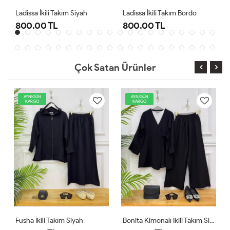
kım Siyah
Ladissa İkili Takım Bordo
Midas Oyşo İkili Tak
800.00 TL
1,000.00 TL
Çok Satan Ürünler
AYNIGÜN
AYNIGÜN
KARGO
KARGO
Fusha İkili Takım Siyah
Bonita Kimonalı İkili Takım Siyah