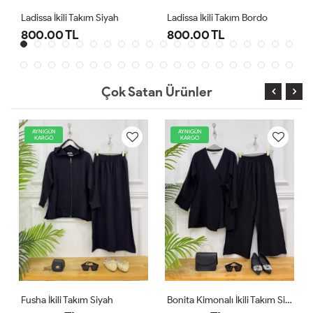
Ladissa İkili Takım Siyah
Ladissa İkili Takım Bordo
Midas
800.00 TL
800.00 TL
1,0
Çok Satan Ürünler
AYNIGÜN
AYNIGÜN
KARGO
KARGO
Fusha İkili Takım Siyah
Bonita Kimonalı İkili Takım Siyah