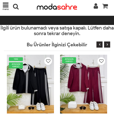
menü
İlgili ürün bulunamadı veya satışa kapalı. Lütfen daha
sonra tekrar deneyin.
Bu Ürünler İlginizi Çekebilir
YENİ
AYNIGÜN
Y
KARGO
AYNIGÜN
AYN
KARGO
KA