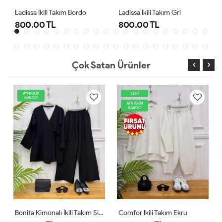
Ladissa İkili Takım Bordo
Ladissa İkili Takım Gri
800.00 TL
800.00 TL
Çok Satan Ürünler
AYNIGÜN
YENİ
KARGO
AYNIGÜN
KARGO
Bonita Kimonalı İkili Takım Siyah
Comfor Ikili Takım Ekru