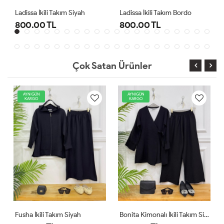
Ladissa İkili Takım Bordo
Ladissa İkili Takım Gri
800.00 TL
800.00 TL
Çok Satan Ürünler
AYNIGÜN
YENİ
KARGO
AYNIGÜN
KARGO
h
Bonita Kimonalı İkili Takım Siyah
Comfor Ikili Takım Ekru