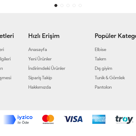
tleri
Hızlı Erişim
Popüler Katego
eri
Anasayfa
Elbise
gileri
Yeni Ürünler
Takım
rı
İndirimdeki Ürünler
Dış giyim
eşmesi
Sipariş Takip
Tunik & Gömlek
Hakkımızda
Pantolon
Geliştir - powered by innovation