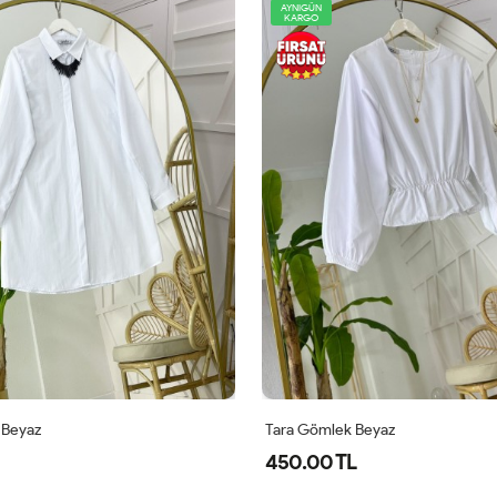
YENİ
AYNIGÜN
KARGO
 Beyaz
Maya Gömlek Beyaz
480.00 TL