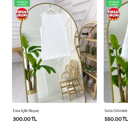
AYNIGÜN
AYNIGÜN
KARGO
KARGO
Seta Gömlek Beyaz
Tara Gömlek
550.00 TL
450.00 TL