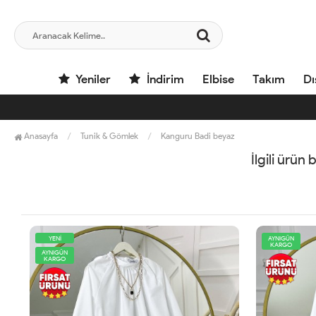
Yeniler
İndirim
Elbise
Takım
Dı
Anasayfa
Tunik & Gömlek
Kanguru Badi beyaz
İlgili ürün
AYNIGÜN
AYNIGÜN
KARGO
KARGO