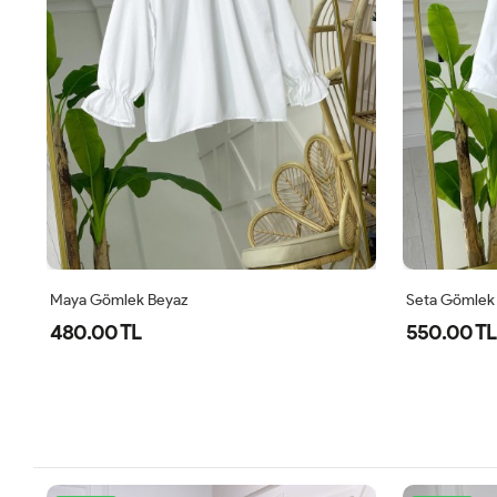
Seta Gömlek Beyaz
Ewa İçlik Bey
550.00 TL
300.00 T