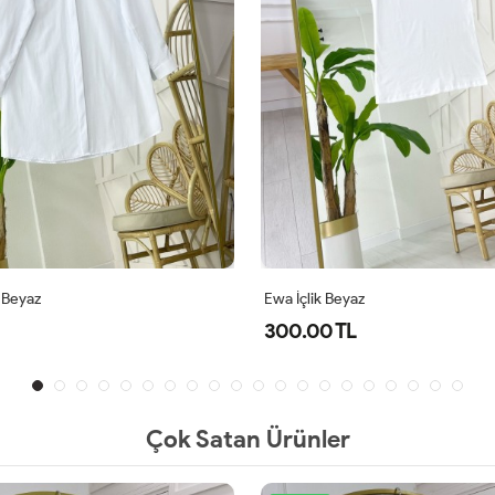
az
İsabel Gömlek Beyaz
L
500.00 TL
Çok Satan Ürünler