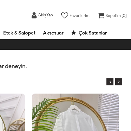
Giriş Yap
Favorilerim
Sepetim [
0
]
Etek & Salopet
Aksesuar
Çok Satanlar
rar deneyin.
AYNIGÜN
KARGO