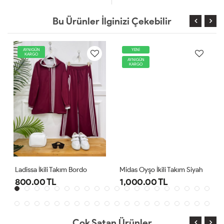
Bu Ürünler İlginizi Çekebilir
AYNIGÜN
YENİ
KARGO
AYNIGÜN
KARGO
Ladissa İkili Takım Bordo
Midas Oyşo İkili Takım Siyah
800.00 TL
1,000.00 TL
Çok Satan Ürünler