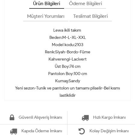
Ürün Bilgileri
Ödeme Bilgileri
Müşteri Yorumları
Teslimat Bilgileri
Lewa ikili takım
Beden:M-L-XL-XXL
Model kodu:2103
Renk:Siyah-Bordo-Füme
Kahverengi-Lacivert
Üst Boy:74 cm
Pantolon Boy:100 cm
Kumaş:Sandy
Yeni sezon-Tunik ve pantolon un tamamı pliselir-Bel kısmı
lastiklidir
Güvenli Alışveriş İmkanı
Hızlı Kargo İmkanı
Kapıda Ödeme İmkanı
Kolay Değişim İmkanı