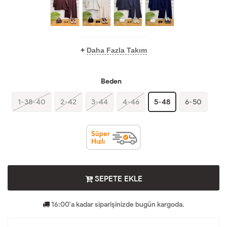
+
Daha Fazla Takım
Beden
1-38-40
2-42
3-44
4-46
5-48
6-50
SEPETE EKLE
16:00'a kadar siparişinizde bugün kargoda.