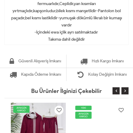
fermuarlıdır,Ceplidir,yan kısımları
yırtmaçlıdır,kapşonludur,bilek kısmı manşetlidir-Pantolon bol
paçadır,bel kısmı lastiklidir-yumuşak dökümlü likralı bir kumaşı
vardır
-İçindeki ewa içlik ayrı satılmaktadır
Takıma dahil değildir
Güvenli Alışveriş İmkanı
Hızlı Kargo İmkanı
Kapıda Ödeme İmkanı
Kolay Değişim İmkanı
Bu Ürünler İlginizi Çekebilir
AYNIGÜN
YENİ
KARGO
AYNIGÜN
KARGO