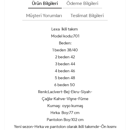
Ürün Bilgileri
Ödeme Bilgileri
Müşteri Yorumları
Teslimat Bilgileri
Lexa İkili takım
Model kodu:701
Beden:
1 beden 38/40
2 beden 42
3 beden 44
4 beden 46
5 beden 48
6 beden 50
Renk:Lacivert-Bej-Ekru-Siyah-
Çağla-Kahve-Vişne-Füme
Kumaş: oyşo kumaş
Hırka Boy:77 cm
Pantolon Boy:102 cm
Yeni sezon-Hırka ve pantolon olarak ikili takımdır-Ön kısmı