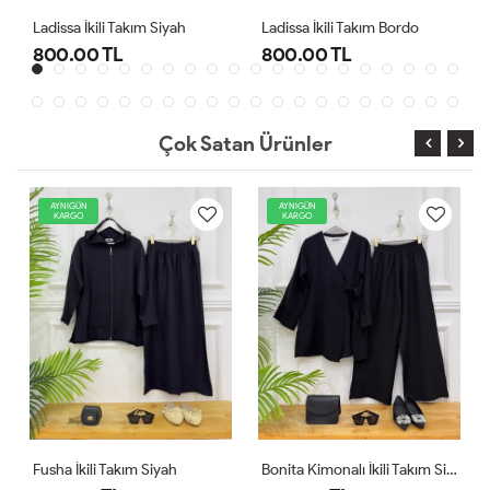
kım Siyah
Ladissa İkili Takım Bordo
Ladissa İkili Takım G
800.00 TL
800.00 TL
Çok Satan Ürünler
AYNIGÜN
AYNIGÜN
KARGO
KARGO
Fusha İkili Takım Siyah
Bonita Kimonalı İkili Takım Siyah