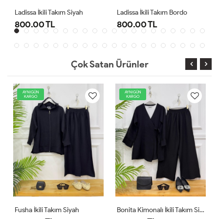
Ladissa İkili Takım Bordo
Midas Oyşo İkili Takım Siyah
800.00 TL
1,000.00 TL
Çok Satan Ürünler
AYNIGÜN
YENİ
KARGO
AYNIGÜN
KARGO
iyah
Bonita Kimonalı İkili Takım Siyah
Comfor Ikili Takım Ekru