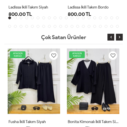
sa İkili Takım Siyah
Ladissa İkili Takım Bordo
Midas Oyşo
.00 TL
800.00 TL
1,000.0
Çok Satan Ürünler
AYNIGÜN
AYNIGÜN
KARGO
KARGO
Fusha İkili Takım Siyah
Bonita Kimonalı İkili Takım Siyah