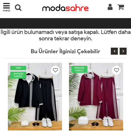
menü
İlgili ürün bulunamadı veya satışa kapalı. Lütfen daha
sonra tekrar deneyin.
Bu Ürünler İlginizi Çekebilir
ENİ
AYNIGÜN
YENİ
KARGO
IGÜN
AYNIGÜN
RGO
KARGO