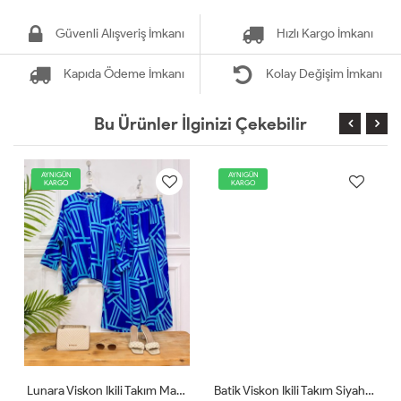
Güvenli Alışveriş İmkanı
Hızlı Kargo İmkanı
Kapıda Ödeme İmkanı
Kolay Değişim İmkanı
Bu Ürünler İlginizi Çekebilir
AYNIGÜN
AYNIGÜN
KARGO
KARGO
Lunara Viskon Ikili Takım Mavi Vsk01
Batik Viskon Ikili Takım Siyah Vsk01