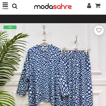
menü
YENİ