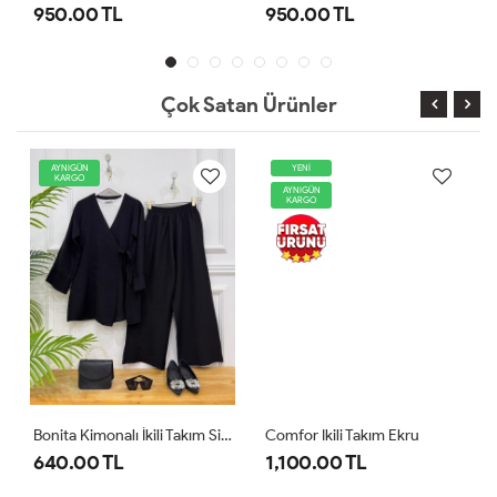
950.00 TL
950.00 TL
Çok Satan Ürünler
AYNIGÜN
YENİ
KARGO
AYNIGÜN
KARGO
Bonita Kimonalı İkili Takım Siyah
Comfor Ikili Takım Ekru
640.00 TL
1,100.00 TL