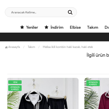
Yeniler
İndirim
Elbise
Takım
Dı
Anasayfa
Takım
Melisa ikili kombin haki kazak, haki etek
İlgili ürün
AYNIGÜN
YENİ
KARGO
AYNIGÜN
KARGO