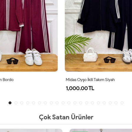
ili Takım Siyah
Ladissa İkili Takım Gri
TL
800.00 TL
Çok Satan Ürünler