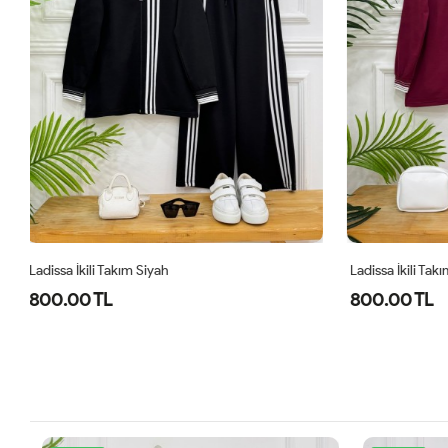
Ladissa İkili Takım Bordo
Midas Oyşo İk
800.00 TL
1,000.00 