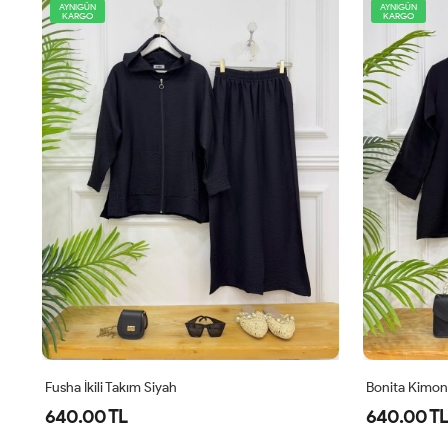
AYNIGÜN
YENİ
KARGO
AYNIGÜN
KARGO
Bonita Kimonalı İkili Takım Siyah
Comfor Ikili 
640.00 TL
1,100.00 T