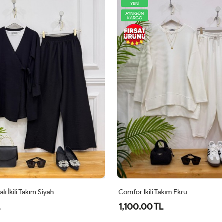
AYNIGÜN
KARGO
Takım Ekru
Lidya İkili Takım Siyah
L
640.00 TL