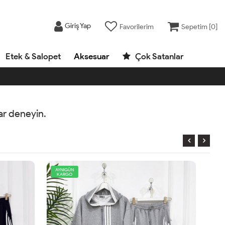
Giriş Yap
Favorilerim
Sepetim [
0
]
Etek & Salopet
Aksesuar
Çok Satanlar
rar deneyin.
AYNIGÜN
KARGO