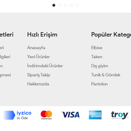
tleri
Hızlı Erişim
Popüler Katego
eri
Anasayfa
Elbise
gileri
Yeni Ürünler
Takım
rı
İndirimdeki Ürünler
Dış giyim
eşmesi
Sipariş Takip
Tunik & Gömlek
Hakkımızda
Pantolon
Geliştir - powered by innovation