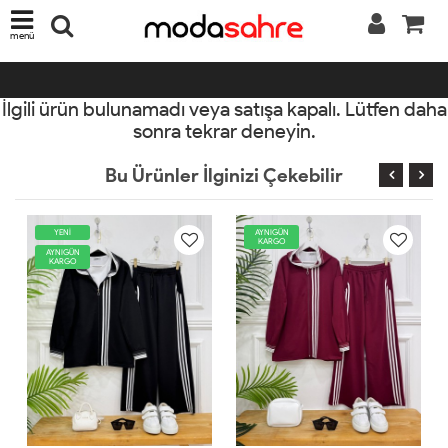
menü
İlgili ürün bulunamadı veya satışa kapalı. Lütfen daha
sonra tekrar deneyin.
Bu Ürünler İlginizi Çekebilir
ENİ
AYNIGÜN
YENİ
KARGO
IGÜN
AYNIGÜN
RGO
KARGO