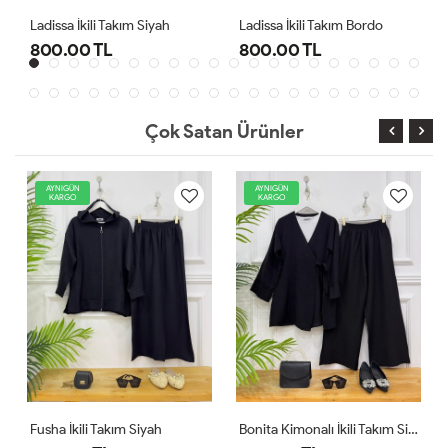
sa İkili Takım Siyah
Ladissa İkili Takım Bordo
Midas Oyşo
.00 TL
800.00 TL
1,000.0
Çok Satan Ürünler
AYNIGÜN
AYNIGÜN
KARGO
KARGO
Fusha İkili Takım Siyah
Bonita Kimonalı İkili Takım Siyah