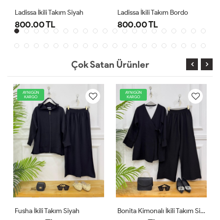
li Takım Siyah
Ladissa İkili Takım Bordo
Midas Oyşo İkil
 TL
800.00 TL
1,000.00 T
Çok Satan Ürünler
AYNIGÜN
AYNIGÜN
KARGO
KARGO
Fusha İkili Takım Siyah
Bonita Kimonalı İkili Takım Siyah