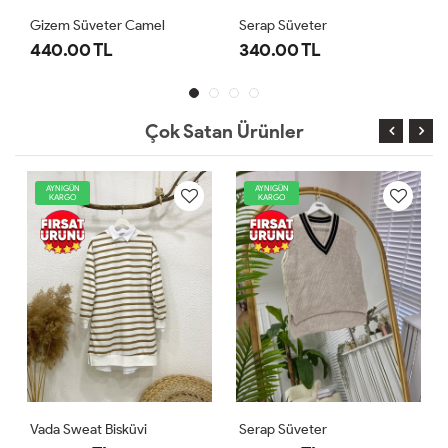
amel
Serap Süveter
Nova Süveter Mürdüm
340.00 TL
540.00 TL
Çok Satan Ürünler
AYNIGÜN
AYNIGÜN
KARGO
KARGO
t Bisküvi
Serap Süveter
Gizem Süveter