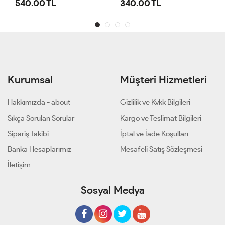
 TL
340.00 TL
440.00 TL
Kurumsal
Müşteri Hizmetleri
Hakkımızda - about
Gizlilik ve Kvkk Bilgileri
Sıkça Sorulan Sorular
Kargo ve Teslimat Bilgileri
Sipariş Takibi
İptal ve İade Koşulları
Banka Hesaplarımız
Mesafeli Satış Sözleşmesi
İletişim
Sosyal Medya