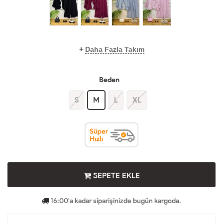
+
Daha Fazla Takım
Beden
S
M
L
XL
SEPETE EKLE
16:00'a kadar siparişinizde bugün kargoda.