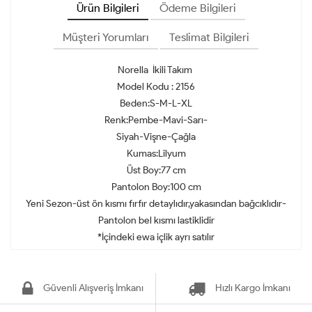
Ürün Bilgileri
Ödeme Bilgileri
Müşteri Yorumları
Teslimat Bilgileri
Norella İkili Takım
Model Kodu : 2156
Beden:S-M-L-XL
Renk:Pembe-Mavi-Sarı-
Siyah-Vişne-Çağla
Kumas‌:Lilyum
Üst Boy:77 cm
Pantolon Boy:100 cm
Yeni Sezon-üst ön kısmı fırfır detaylıdır,yakasından bağcıklıdır-
Pantolon bel kısmı lastiklidir
*İçindeki ewa içlik ayrı satılır
Güvenli Alışveriş İmkanı
Hızlı Kargo İmkanı