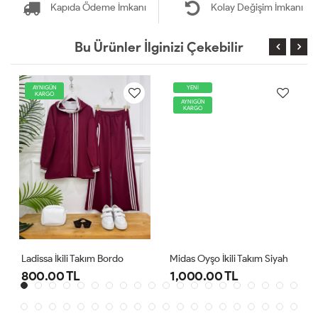
Kapıda Ödeme İmkanı
Kolay Değişim İmkanı
Bu Ürünler İlginizi Çekebilir
AYNIGÜN
YENİ
KARGO
AYNIGÜN
KARGO
Ladissa İkili Takım Bordo
Midas Oyşo İkili Takım Siyah
800.00 TL
1,000.00 TL