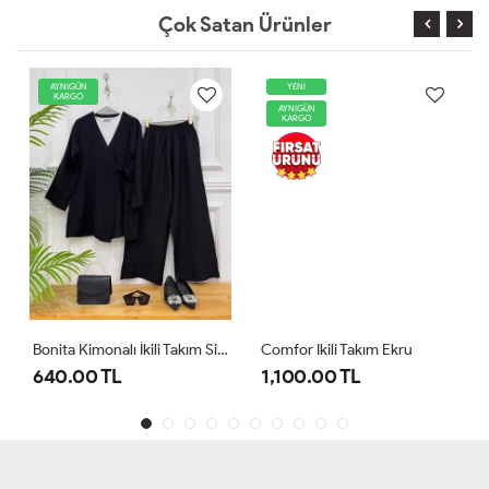
Çok Satan Ürünler
AYNIGÜN
YENİ
KARGO
AYNIGÜN
KARGO
Bonita Kimonalı İkili Takım Siyah
Comfor Ikili Takım Ekru
640.00 TL
1,100.00 TL