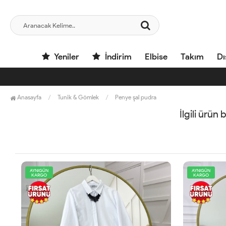
Yeniler
İndirim
Elbise
Takım
Dı
Anasayfa
Tunik & Gömlek
Penye şal pudra
İlgili ürün
AYNIGÜN
AYNIGÜN
KARGO
KARGO