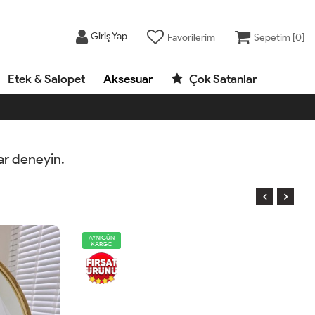
Giriş Yap
Favorilerim
Sepetim [
0
]
Etek & Salopet
Aksesuar
Çok Satanlar
rar deneyin.
AYNIGÜN
KARGO