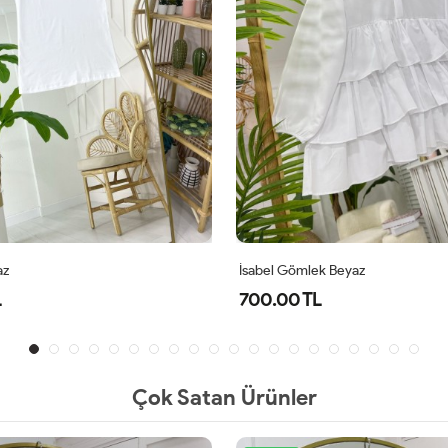
az
İsabel Gömlek Beyaz
L
700.00 TL
Çok Satan Ürünler