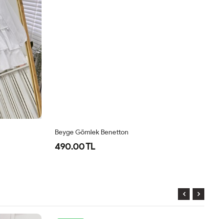
Beyge Gömlek Benetton
İs
490.00 TL
7