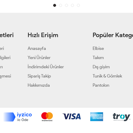
tleri
Hızlı Erişim
Popüler Katego
eri
Anasayfa
Elbise
gileri
Yeni Ürünler
Takım
rı
İndirimdeki Ürünler
Dış giyim
eşmesi
Sipariş Takip
Tunik & Gömlek
Hakkımızda
Pantolon
Geliştir - powered by innovation