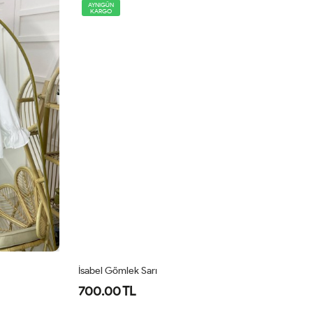
AYNIGÜN
KARGO
İsabel Gömlek Sarı
Ed
700.00 TL
5