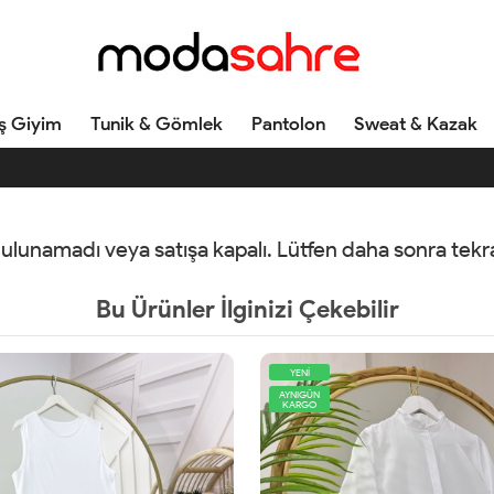
ş Giyim
Tunik & Gömlek
Pantolon
Sweat & Kazak
 bulunamadı veya satışa kapalı. Lütfen daha sonra tek
Bu Ürünler İlginizi Çekebilir
YENİ
AYNIGÜN
KARGO