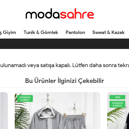
ş Giyim
Tunik & Gömlek
Pantolon
Sweat & Kazak
 bulunamadı veya satışa kapalı. Lütfen daha sonra tek
Bu Ürünler İlginizi Çekebilir
YENİ
AYNIGÜN
KARGO