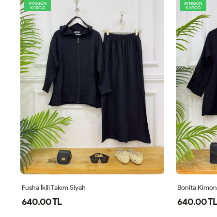
AYNIGÜN
YENİ
KARGO
AYNIGÜN
KARGO
Bonita Kimonalı İkili Takım Siyah
Comfor Ikili 
640.00 TL
1,100.00 T