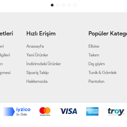
tleri
Hızlı Erişim
Popüler Katego
eri
Anasayfa
Elbise
gileri
Yeni Ürünler
Takım
rı
İndirimdeki Ürünler
Dış giyim
eşmesi
Sipariş Takip
Tunik & Gömlek
Hakkımızda
Pantolon
Geliştir - powered by innovation