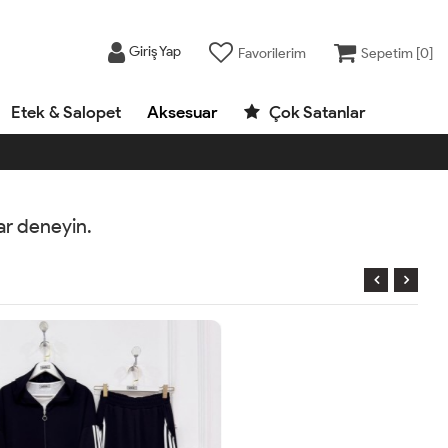
Giriş Yap
Favorilerim
Sepetim [
0
]
Etek & Salopet
Aksesuar
Çok Satanlar
rar deneyin.