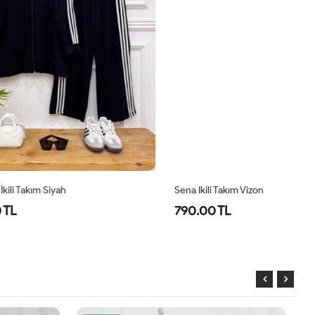
Sena Ikili Takım Vizon
Se
790.00 TL
7