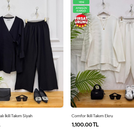
YENİ
AYNIGÜN
KARGO
Takım Ekru
Midas Oyşo İkili Takım Siyah
L
1,000.00 TL