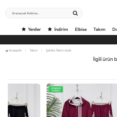
Yeniler
İndirim
Elbise
Takım
Dı
Anasayfa
Takım
Şahika Takım siyah
İlgili ürün
AYNIGÜN
AYNIGÜN
KARGO
KARGO