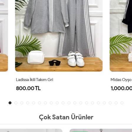
Takım Gri
Midas Oyşo İkili Takım Siyah
L
1,000.00 TL
Çok Satan Ürünler