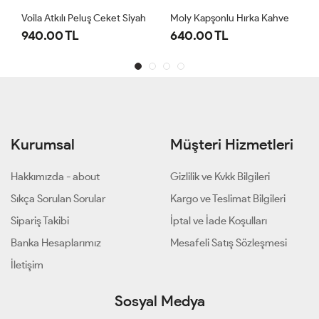
Voila Atkılı Peluş Ceket Siyah
Moly Kapşonlu Hırka Kahve
B
940.00 TL
640.00 TL
6
Kurumsal
Müşteri Hizmetleri
Hakkımızda - about
Gizlilik ve Kvkk Bilgileri
Sıkça Sorulan Sorular
Kargo ve Teslimat Bilgileri
Sipariş Takibi
İptal ve İade Koşulları
Banka Hesaplarımız
Mesafeli Satış Sözleşmesi
İletişim
Sosyal Medya