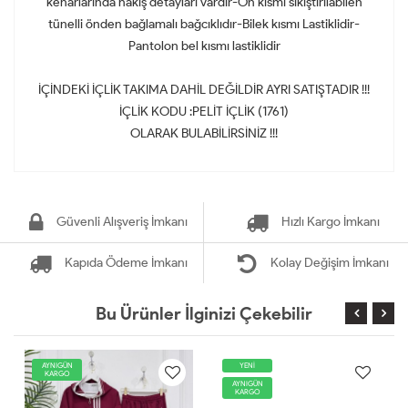
kenarlarında nakış detayları vardır-Ön kısmı sıkıştırılabilen
tünelli önden bağlamalı bağcıklıdır-Bilek kısmı Lastiklidir-
Pantolon bel kısmı lastiklidir
İÇİNDEKİ İÇLİK TAKIMA DAHİL DEĞİLDİR AYRI SATIŞTADIR !!!
İÇLİK KODU :PELİT İÇLİK (1761)
OLARAK BULABİLİRSİNİZ !!!
Güvenli Alışveriş İmkanı
Hızlı Kargo İmkanı
Kapıda Ödeme İmkanı
Kolay Değişim İmkanı
Bu Ürünler İlginizi Çekebilir
AYNIGÜN
YENİ
KARGO
AYNIGÜN
KARGO