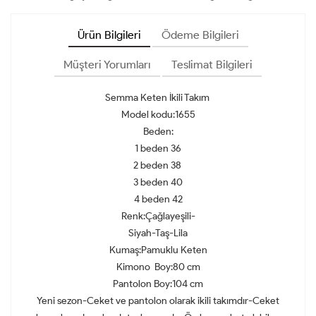
Ürün Bilgileri
Ödeme Bilgileri
Müşteri Yorumları
Teslimat Bilgileri
Semma Keten İkili Takım
Model kodu:1655
Beden:
1 beden 36
2 beden 38
3 beden 40
4 beden 42
Renk:Çağlayeşili-
Siyah-Taş-Lila
Kumaş:Pamuklu Keten
Kimono Boy:80 cm
Pantolon Boy:104 cm
Yeni sezon-Ceket ve pantolon olarak ikili takımdır-Ceket