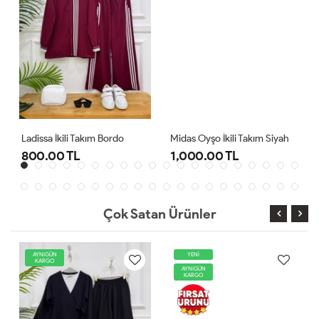
Ladissa İkili Takım Bordo
Midas Oyşo İkili Takım Siyah
800.00 TL
1,000.00 TL
Çok Satan Ürünler
AYNIGÜN
YENİ
KARGO
AYNIGÜN
KARGO