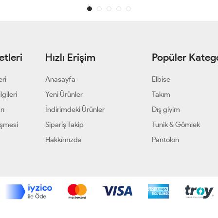
tleri
Hızlı Erişim
Popüler Katego
eri
Anasayfa
Elbise
gileri
Yeni Ürünler
Takım
rı
İndirimdeki Ürünler
Dış giyim
eşmesi
Sipariş Takip
Tunik & Gömlek
Hakkımızda
Pantolon
Geliştir - powered by innovation