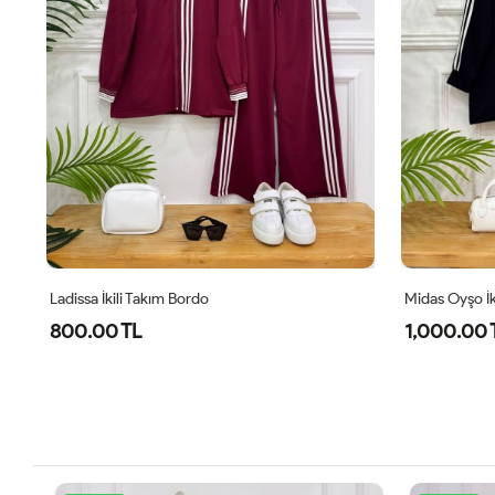
Ladissa İkili Takım Bordo
Midas Oyşo İk
800.00 TL
1,000.00 