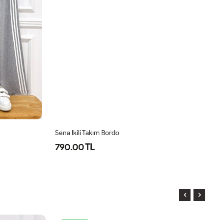
Sena Ikili Takım Bordo
Se
790.00 TL
7