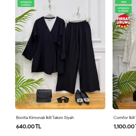
AYNIGÜN
YENİ
KARGO
AYNIGÜN
KARGO
Bonita Kimonalı İkili Takım Siyah
Comfor Ikili 
640.00 TL
1,100.00 T