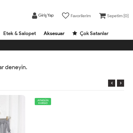
Giriş Yap
Favorilerim
Sepetim [
0
]
Etek & Salopet
Aksesuar
Çok Satanlar
rar deneyin.
AYNIGÜN
KARGO