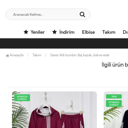
Yeniler
İndirim
Elbise
Takım
Dı
Anasayfa
Takım
Seren İkili kombin Bej kazak, kahve etek
İlgili ürün
AYNIGÜN
YENİ
KARGO
AYNIGÜN
KARGO