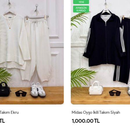
YENİ
AYNIGÜN
KARGO
Takım Ekru
Midas Oyşo İkili Takım Siyah
L
1,000.00 TL