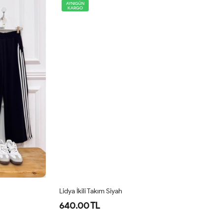
AYNIGÜN
KARGO
Lidya İkili Takım Siyah
Co
640.00 TL
1