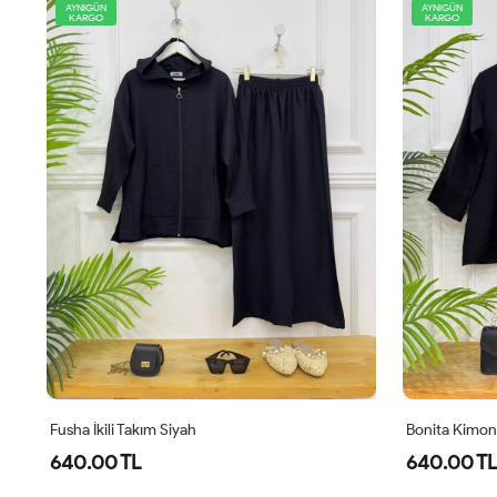
AYNIGÜN
YENİ
KARGO
AYNIGÜN
KARGO
Bonita Kimonalı İkili Takım Siyah
Comfor Ikili 
640.00 TL
1,100.00 T