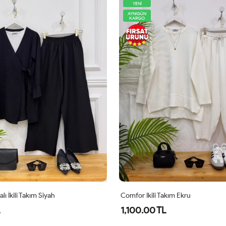
AYNIGÜN
KARGO
Takım Ekru
Lidya İkili Takım Siyah
L
640.00 TL