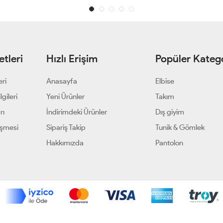
tleri
Hızlı Erişim
Popüler Katego
eri
Anasayfa
Elbise
gileri
Yeni Ürünler
Takım
rı
İndirimdeki Ürünler
Dış giyim
eşmesi
Sipariş Takip
Tunik & Gömlek
Hakkımızda
Pantolon
Geliştir - powered by innovation