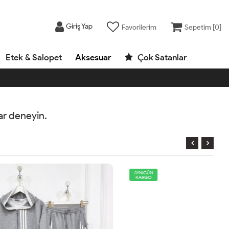
Giriş Yap
Favorilerim
Sepetim [
0
]
Etek & Salopet
Aksesuar
Çok Satanlar
rar deneyin.
AYNIGÜN
KARGO