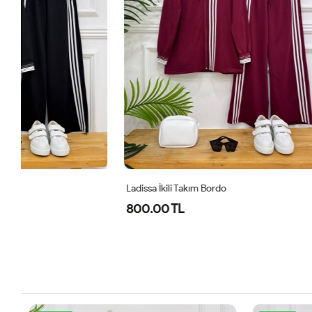
Ladissa İkili Takım Bordo
Midas Oyşo İk
800.00 TL
1,000.00 