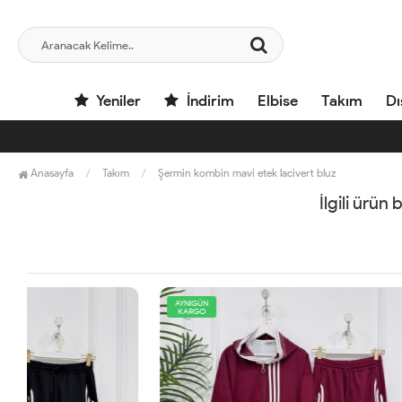
Yeniler
İndirim
Elbise
Takım
Dı
Anasayfa
Takım
Şermin kombin mavi etek lacivert bluz
İlgili ürün
AYNIGÜN
YENİ
KARGO
AYNIGÜN
KARGO