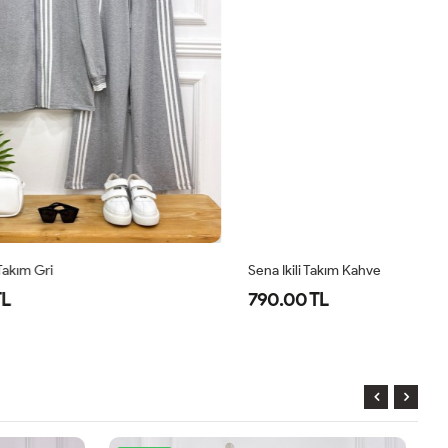
Sena Ikili Takım Kahve
Se
790.00 TL
7