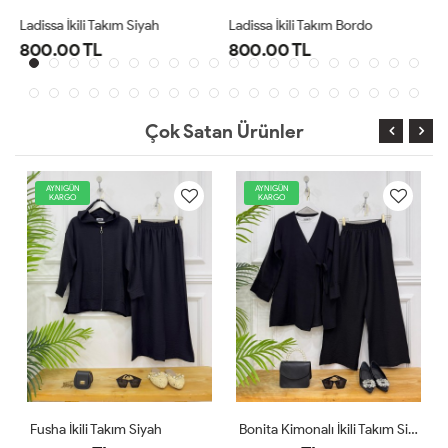
Ladissa İkili Takım Bordo
Midas Oyşo İkili Takım Siyah
800.00 TL
1,000.00 TL
Çok Satan Ürünler
AYNIGÜN
YENİ
KARGO
AYNIGÜN
KARGO
Bonita Kimonalı İkili Takım Siyah
Comfor Ikili Takım Ekru