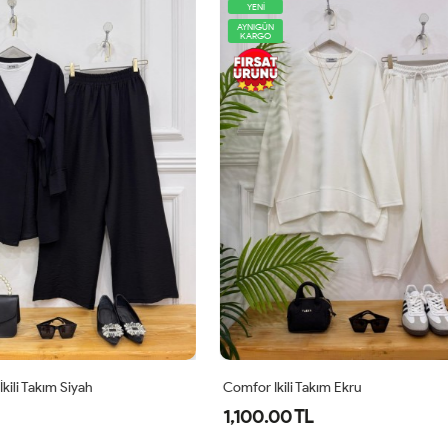
AYNIGÜN
KARGO
Takım Ekru
Lidya İkili Takım Siyah
L
640.00 TL