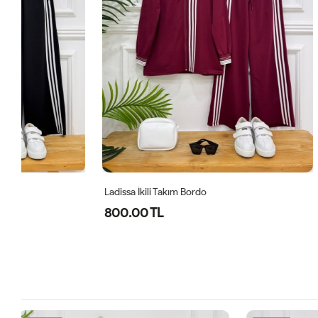
Ladissa İkili Takım Bordo
Midas Oyşo İk
800.00 TL
1,000.00 