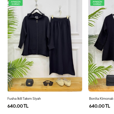
AYNIGÜN
YENİ
KARGO
AYNIGÜN
KARGO
Bonita Kimonalı İkili Takım Siyah
Comfor Ikili 
640.00 TL
1,100.00 T