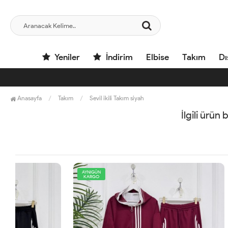
Yeniler
İndirim
Elbise
Takım
Dı
Anasayfa
Takım
Sevil ikili Takım siyah
İlgili ürün
AYNIGÜN
YENİ
KARGO
AYNIGÜN
KARGO