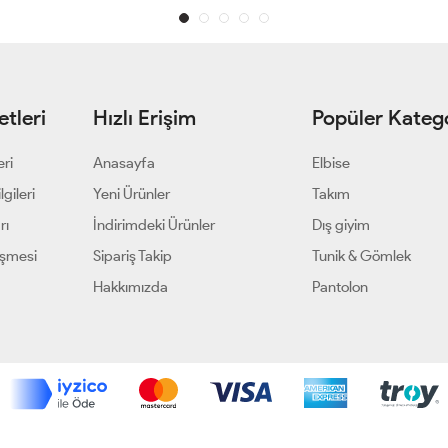
tleri
Hızlı Erişim
Popüler Katego
eri
Anasayfa
Elbise
gileri
Yeni Ürünler
Takım
rı
İndirimdeki Ürünler
Dış giyim
eşmesi
Sipariş Takip
Tunik & Gömlek
Hakkımızda
Pantolon
Geliştir - powered by innovation