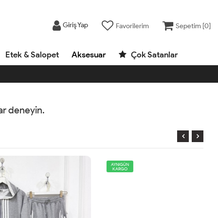
Giriş Yap
Favorilerim
Sepetim [
0
]
Etek & Salopet
Aksesuar
Çok Satanlar
rar deneyin.
AYNIGÜN
KARGO