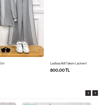
Ladissa İkili Takım Lacivert
Le
800.00 TL
1