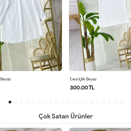
az
İsabel Gömlek Beyaz
L
700.00 TL
Çok Satan Ürünler