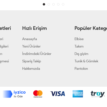
tleri
Hızlı Erişim
Popüler Katego
eri
Anasayfa
Elbise
gileri
Yeni Ürünler
Takım
rı
İndirimdeki Ürünler
Dış giyim
eşmesi
Sipariş Takip
Tunik & Gömlek
Hakkımızda
Pantolon
Geliştir - powered by innovation