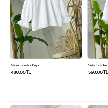
Seta Gömlek Beyaz
Ewa İçlik Bey
550.00 TL
300.00 T