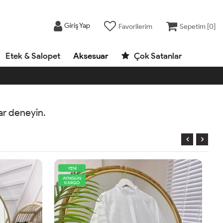
Giriş Yap
Favorilerim
Sepetim [
0
]
Etek & Salopet
Aksesuar
Çok Satanlar
rar deneyin.
AYNIGÜN
KARGO