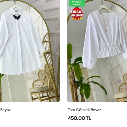
YENİ
AYNIGÜN
KARGO
 Beyaz
Maya Gömlek Beyaz
480.00 TL