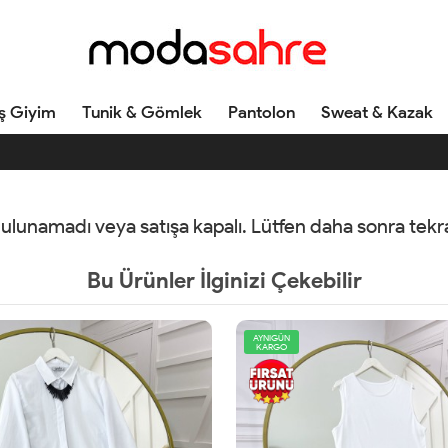
ş Giyim
Tunik & Gömlek
Pantolon
Sweat & Kazak
 bulunamadı veya satışa kapalı. Lütfen daha sonra tek
Bu Ürünler İlginizi Çekebilir
YENİ
AYNIGÜN
KARGO