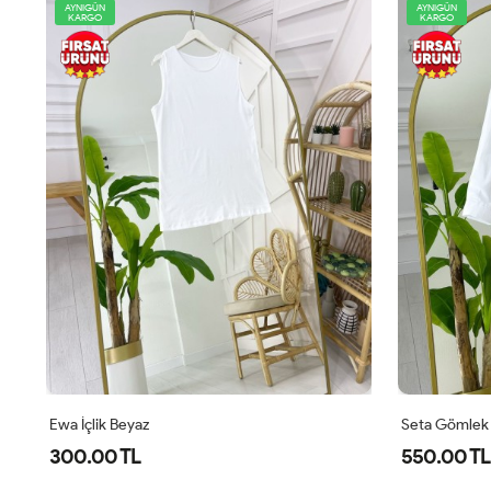
AYNIGÜN
AYNIGÜN
KARGO
KARGO
Seta Gömlek Beyaz
Tara Gömlek
550.00 TL
450.00 TL