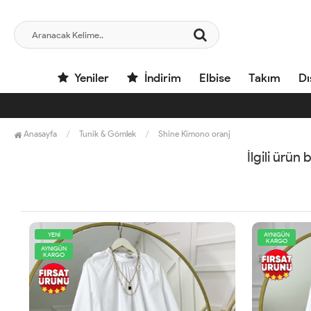
Yeniler
İndirim
Elbise
Takım
Dı
Anasayfa
Tunik & Gömlek
Shine Kimono oranj
İlgili ürün
AYNIGÜN
AYNIGÜN
KARGO
KARGO