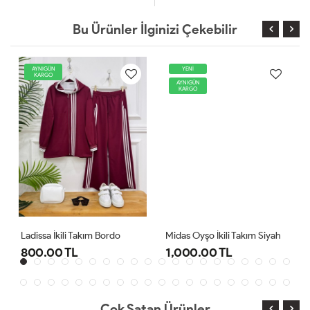
Bu Ürünler İlginizi Çekebilir
AYNIGÜN
YENİ
KARGO
AYNIGÜN
KARGO
Ladissa İkili Takım Bordo
Midas Oyşo İkili Takım Siyah
800.00 TL
1,000.00 TL
Çok Satan Ürünler