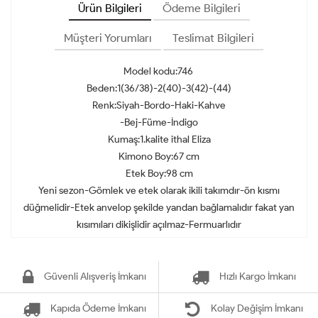
Ürün Bilgileri
Ödeme Bilgileri
Müşteri Yorumları
Teslimat Bilgileri
Model kodu:746
Beden:1(36/38)-2(40)-3(42)-(44)
Renk:Siyah-Bordo-Haki-Kahve
-Bej-Füme-İndigo
Kumaş:1.kalite ithal Eliza
Kimono Boy:67 cm
Etek Boy:98 cm
Yeni sezon-Gömlek ve etek olarak ikili takımdır-ön kısmı
düğmelidir-Etek anvelop şekilde yandan bağlamalıdır fakat yan
kısımıları dikişlidir açılmaz-Fermuarlıdır
Güvenli Alışveriş İmkanı
Hızlı Kargo İmkanı
Kapıda Ödeme İmkanı
Kolay Değişim İmkanı