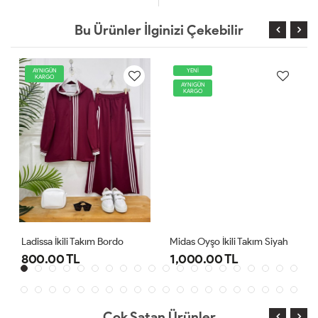
Bu Ürünler İlginizi Çekebilir
AYNIGÜN
YENİ
KARGO
AYNIGÜN
KARGO
Ladissa İkili Takım Bordo
Midas Oyşo İkili Takım Siyah
800.00 TL
1,000.00 TL
Çok Satan Ürünler