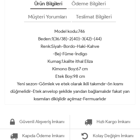
Ürün Bilgileri
Ödeme Bilgileri
Müşteri Yorumları
Teslimat Bilgileri
Model kodu:746
Beden:1(36/38)-2(40)-3(42)-(44)
Renk:Siyah-Bordo-Haki-Kahve
-Bej-Füme-İndigo
Kumaş:1.kalite ithal Eliza
Kimono Boy:67 cm
Etek Boy:98 cm
Yeni sezon-Gömlek ve etek olarak ikili takımdır-ön kısmı
düğmelidir-Etek anvelop şekilde yandan bağlamalıdır fakat yan
kısımıları dikişlidir açılmaz-Fermuarlıdır
Güvenli Alışveriş İmkanı
Hızlı Kargo İmkanı
Kapıda Ödeme İmkanı
Kolay Değişim İmkanı