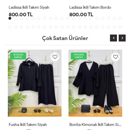
ah
Ladissa İkili Takım Bordo
Midas Oyşo İkili Takım Siy
800.00 TL
1,000.00 TL
Çok Satan Ürünler
AYNIGÜN
YENİ
KARGO
AYNIGÜN
KARGO
i Takım Siyah
Bonita Kimonalı İkili Takım Siyah
Comfor Ikili Ta