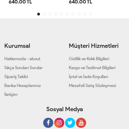
 TL
640.00 TL
1,100.00 TL
Kurumsal
Müşteri Hizmetleri
Hakkımızda - about
Gizlilik ve Kvkk Bilgileri
Sıkça Sorulan Sorular
Kargo ve Teslimat Bilgileri
Sipariş Takibi
İptal ve İade Koşulları
Banka Hesaplarımız
Mesafeli Satış Sözleşmesi
İletişim
Sosyal Medya