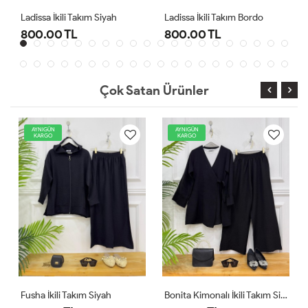
ah
Ladissa İkili Takım Bordo
Ladissa İkili Takım Gri
800.00 TL
800.00 TL
Çok Satan Ürünler
AYNIGÜN
AYNIGÜN
Y
KARGO
KARGO
AYN
KA
Fusha İkili Takım Siyah
Bonita Kimonalı İkili Takım Siyah
Comfo