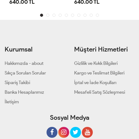
640.00 TL
640.00 TL
1,1
Kurumsal
Müşteri Hizmetleri
Hakkımızda - about
Gizlilik ve Kvkk Bilgileri
Sıkça Sorulan Sorular
Kargo ve Teslimat Bilgileri
Sipariş Takibi
İptal ve İade Koşulları
Banka Hesaplarımız
Mesafeli Satış Sözleşmesi
İletişim
Sosyal Medya