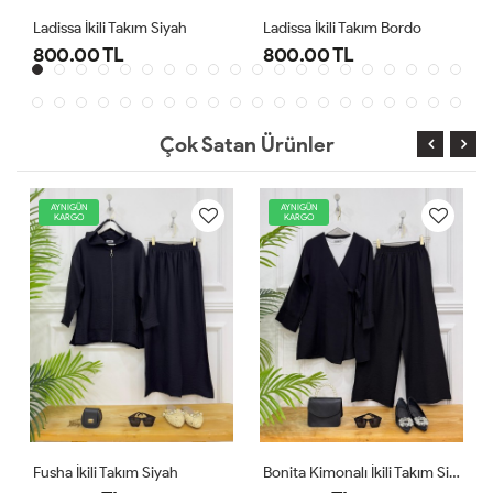
Ladissa İkili Takım Bordo
Midas Oyşo İkili Takım Siyah
800.00 TL
1,000.00 TL
Çok Satan Ürünler
AYNIGÜN
YENİ
KARGO
AYNIGÜN
KARGO
iyah
Bonita Kimonalı İkili Takım Siyah
Comfor Ikili Takım Ekru