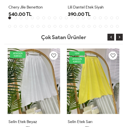
Lili Dantel Etek Siyah
Selin Etek Fuşya
390.00 TL
550.00 TL
Çok Satan Ürünler
IGÜN
YENİ
AYNIGÜN
RGO
KARGO
AYNIGÜN
KARGO
 Etek Beyaz
Selin Etek Sarı
Holly Cru