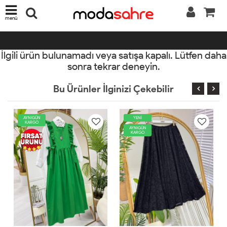
menü
İlgili ürün bulunamadı veya satışa kapalı. Lütfen daha
sonra tekrar deneyin.
Bu Ürünler İlginizi Çekebilir
YENİ
YENİ
AYNIGÜN
AYNIGÜN
KARGO
KARGO