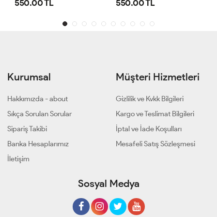
.00 TL
550.00 TL
540.00
Kurumsal
Müşteri Hizmetleri
Hakkımızda - about
Gizlilik ve Kvkk Bilgileri
Sıkça Sorulan Sorular
Kargo ve Teslimat Bilgileri
Sipariş Takibi
İptal ve İade Koşulları
Banka Hesaplarımız
Mesafeli Satış Sözleşmesi
İletişim
Sosyal Medya