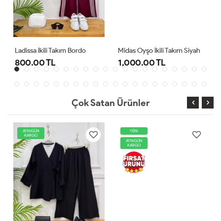
Ladissa İkili Takım Bordo
Midas Oyşo İkili Takım Siyah
800.00 TL
1,000.00 TL
Çok Satan Ürünler
AYNIGÜN
YENİ
KARGO
AYNIGÜN
KARGO