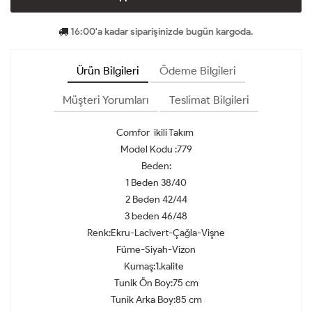
16:00'a kadar siparişinizde bugün kargoda.
Ürün Bilgileri
Ödeme Bilgileri
Müşteri Yorumları
Teslimat Bilgileri
Comfor ikili Takım
Model Kodu :779
Beden:
1 Beden 38/40
2 Beden 42/44
3 beden 46/48
Renk:Ekru-Lacivert-Çağla-Vişne
Füme-Siyah-Vizon
Kumaş:1.kalite
Tunik Ön Boy:75 cm
Tunik Arka Boy:85 cm