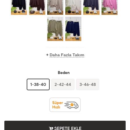
+
Daha Fazla Takım
Beden
1-38-40
2-42-44
3-46-48
SEPETE EKLE