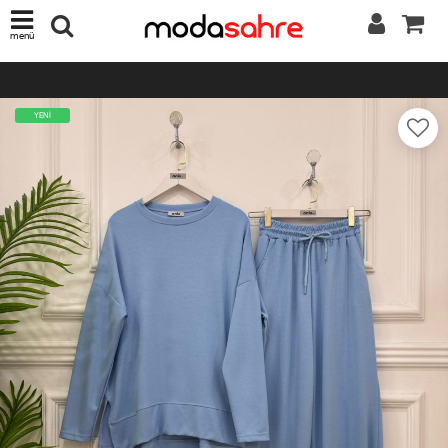
menü
YENİ