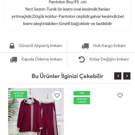
Pantolon Boy:95 cm
Yeni Sezon-Tunik ön kısmı oval kesimdir,Yanları
yırtmaçlıdır,Düşük koldur-Pantolon ceplidir,şalvar kesimdir,bel
kısmı sıkıştırılabilen tünelli bağcıklıdır ve lastiklidir
Güvenli Alışveriş İmkanı
Hızlı Kargo İmkanı
Kapıda Ödeme İmkanı
Kolay Değişim İmkanı
Bu Ürünler İlginizi Çekebilir
AYNIGÜN
YENİ
KARGO
AYNIGÜN
KARGO