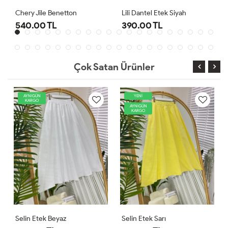
Chery Jile Benetton
Lili Dantel Etek Siyah
540.00 TL
390.00 TL
Çok Satan Ürünler
AYNIGÜN
YENİ
KARGO
AYNIGÜN
KARGO
Selin Etek Beyaz
Selin Etek Sarı