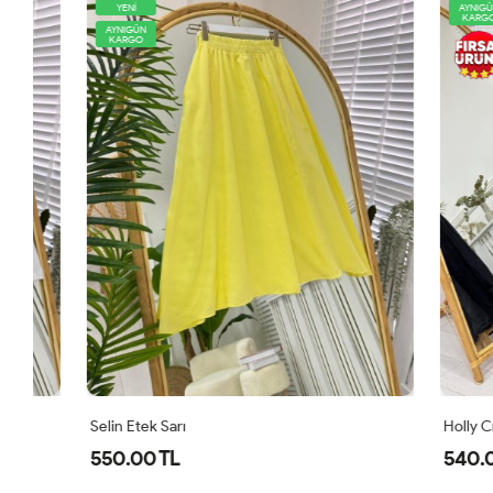
YENİ
AYNIGÜN
KARGO
AYNIGÜN
KARGO
Selin Etek Sarı
Holly Crush E
550.00 TL
540.00 TL