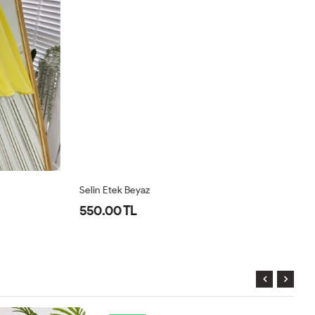
Selin Etek Beyaz
Se
550.00 TL
5