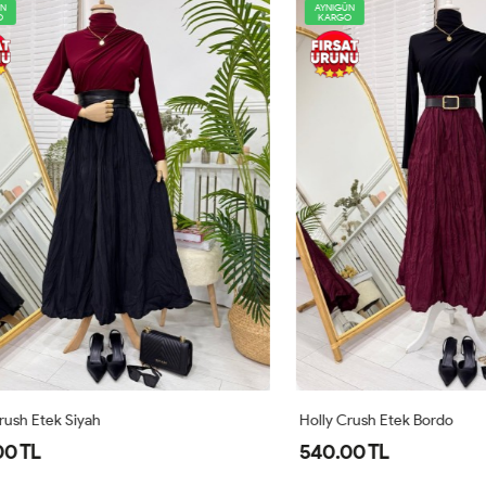
AYNIGÜN
KARGO
tek Siyah
Holly Crush Etek Bordo
540.00 TL