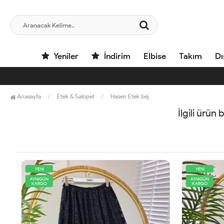
Yeniler
İndirim
Elbise
Takım
Dı
Anasayfa
Etek & Salopet
Hasen Etek bej
İlgili ürün
YENİ
YENİ
AYNIGÜN
AYNIGÜN
KARGO
KARGO