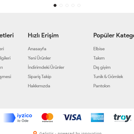
tleri
Hızlı Erişim
Popüler Katego
eri
Anasayfa
Elbise
gileri
Yeni Ürünler
Takım
rı
İndirimdeki Ürünler
Dış giyim
eşmesi
Sipariş Takip
Tunik & Gömlek
Hakkımızda
Pantolon
Geliştir - powered by innovation