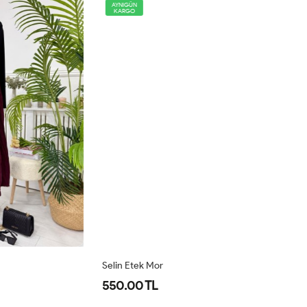
AYNIGÜN
KARGO
Selin Etek Mor
Fi
550.00 TL
7