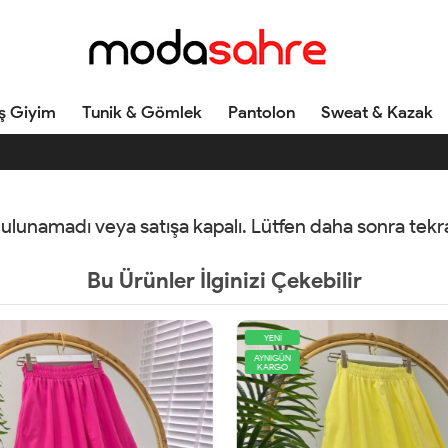
ş Giyim
Tunik & Gömlek
Pantolon
Sweat & Kazak
 bulunamadı veya satışa kapalı. Lütfen daha sonra tek
Bu Ürünler İlginizi Çekebilir
YENİ
AYNIGÜN
KARGO