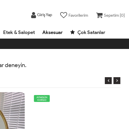
Giriş Yap
Favorilerim
Sepetim [
0
]
Etek & Salopet
Aksesuar
Çok Satanlar
rar deneyin.
AYNIGÜN
KARGO